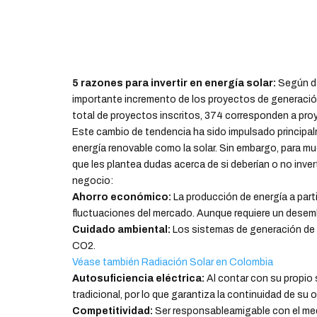
5 razones para invertir en energía solar:
Según da
importante incremento de los proyectos de generación 
total de proyectos inscritos, 374 corresponden a proy
Este cambio de tendencia ha sido impulsado principa
energía renovable como la solar. Sin embargo, para m
que les plantea dudas acerca de si deberían o no invert
negocio:
Ahorro económico:
La producción de energía a part
fluctuaciones del mercado. Aunque requiere un desemb
Cuidado ambiental:
Los sistemas de generación de e
CO2.
Véase también Radiación Solar en Colombia
Autosuficiencia eléctrica:
Al contar con su propio 
tradicional, por lo que garantiza la continuidad de su 
Competitividad:
Ser responsableamigable con el med