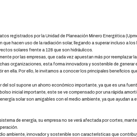
tos registrados por la Unidad de Planeación Minero Energética (Upme)
que hacen uso de la radiación solar, llegando a superar incluso a los 
ectos solares frente a 128 que son hidráulicos.
lmente por las empresas, que cada vez apuestan más por reemplazar l
uchas organizaciones, esta forma innovadora y sostenible de generar 
ir en ella. Por ello, le invitamos a conocer los principales beneficios q
ir del sol supone un ahorro económico importante, ya que es una fuent
olso inicial importante, este se ve compensado por una rápida amortiz
nergía solar son amigables con el medio ambiente, ya que ayudan a e
sistema de energía, su empresa no se verá afectada por cortes, manten
operación.
io ambiente, innovador y sostenible son características que contri