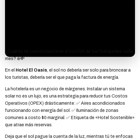
¿Cuánto te cuesta mantener el confort de tus huéspedes cada
mes? ❄️💸
En el
Hotel El Oasis
, el sol no debería ser solo para broncear a
los turistas, debería ser el que paga la factura de energía.
La hotelería es un negocio de márgenes. Instalar un sistema
solar no es un lujo, es una estrategia para reducir tus Costos
Operativos (OPEX) drásticamente: ✅ Aires acondicionados
funcionando con energía del sol. ✅ Iluminación de zonas
comunes a costo $0 marginal. ✅ Etiqueta de «Hotel Sostenible»
que atrae más reservas.
Deja que el sol pague la cuenta de la luz, mientras tú te enfocas