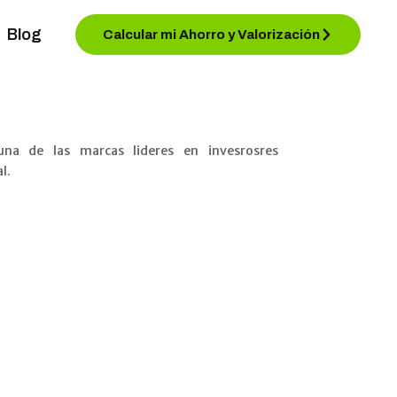
Blog
Calcular mi Ahorro y Valorización
 una de las marcas lideres en invesrosres
l.